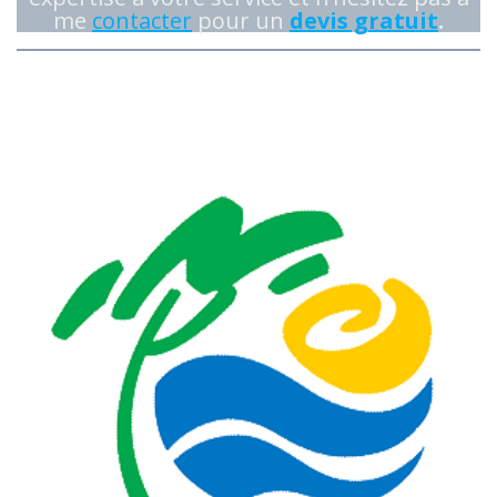
me
contacter
pour un
devis gratuit
.